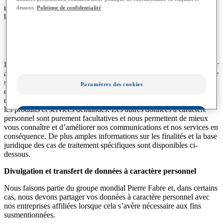
nous utilisons vos informations personnelles et pourquoi nous avons
dessous :
Politique de confidentialité
besoin de les traiter.
Finalités du traitement
Base juridique
Réaliser des statistiques
Votre accord explicite
Les données à caractère personnel qui nous sont indispensables pour
atteindre les objectifs décrits ci-dessus sont marquées d’un astérisque
sur les différentes pages du site web où elles sont collectées. Si vous
Paramètres des cookies
choisissez de ne pas remplir ces champs obligatoires, il est possible
que nous ne puissions pas traiter vos demandes et/ou vous fournir
les produits et services demandés. Les autres données à caractère
OK
personnel sont purement facultatives et nous permettent de mieux
vous connaître et d’améliorer nos communications et nos services en
conséquence. De plus amples informations sur les finalités et la base
Uniquement les essentiels
juridique des cas de traitement spécifiques sont disponibles ci-
dessous.
Divulgation et transfert de données à caractère personnel
Nous faisons partie du groupe mondial Pierre Fabre et, dans certains
cas, nous devons partager vos données à caractère personnel avec
nos entreprises affiliées lorsque cela s’avère nécessaire aux fins
susmentionnées.