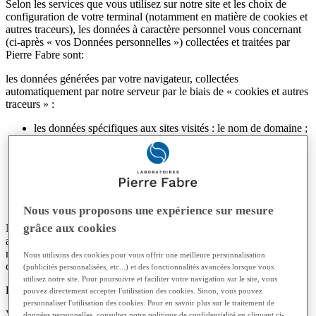
Selon les services que vous utilisez sur notre site et les choix de
configuration de votre terminal (notamment en matière de cookies et
autres traceurs), les données à caractère personnel vous concernant
(ci-après « vos Données personnelles ») collectées et traitées par
Pierre Fabre sont:
les données générées par votre navigateur, collectées
automatiquement par notre serveur par le biais de « cookies et autres
traceurs » :
les données spécifiques aux sites visités : le nom de domaine ;
la date, l’heure et la durée de votre visite ; les pages et vidéos
consultées, les publicités sur lesquelles vous avez cliqué ;
les données qui vous sont propres : votre adresse IP
(emplacement de votre adresse IP ; emplacement de votre
point d’entrée sur le réseau ; type de navigateur, système
d’exploitation).
Nous vous proposons une expérience sur mesure
grâce aux cookies
Nous n’utilisons pas ces données à caractère personnel collectées
automatiquement pour essayer de vous identifier, et nous ne les
mettons pas en rapport avec les informations personnelles indiquées
Nous utilisons des cookies pour vous offrir une meilleure personnalisation
ci-dessus que vous nous fournissez.
(publicités personnalisées, etc...) et des fonctionnalités avancées lorsque vous
utilisez notre site. Pour poursuivre et faciliter votre navigation sur le site, vous
Finalités du traitement de vos données à caractère personnel
pouvez directement accepter l'utilisation des cookies. Sinon, vous pouvez
personnaliser l'utilisation des cookies. Pour en savoir plus sur le traitement de
Vous trouverez ci-dessous un aperçu des raisons pour lesquelles
données personnelles, consultez notre politique de confidentialité en cliquant ci-